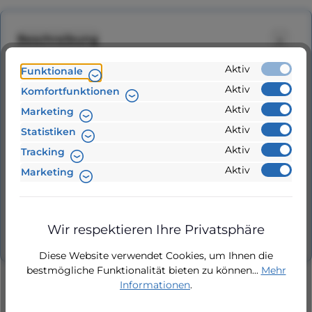
Beschreibung
Original Ersatzteil: Membrane-Set für
Aktiv
Funktionale
Druckregler KIT02-3, KIT02-4, CONTROLPUMP
Aktiv
Komfortfunktionen
FMC 15, FMC 22, FMC 25 Sichern Sie die voll…
Aktiv
Marketing
Mehr
Aktiv
Statistiken
Dokumente
2
Aktiv
Tracking
Aktiv
Marketing
Hersteller
Bewertungen
9
Wir respektieren Ihre Privatsphäre
Diese Website verwendet Cookies, um Ihnen die
bestmögliche Funktionalität bieten zu können...
Mehr
Informationen
.