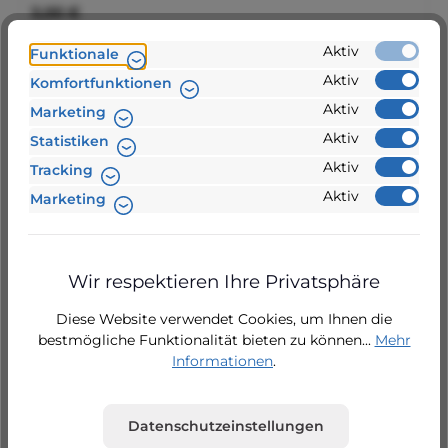
Aktiv
Funktionale
Aktiv
Komfortfunktionen
Ersatzteile für Regenwassermodul
WESTFAinline
Aktiv
Marketing
Aktiv
Regulärer Preis:
3,00 €
Statistiken
Aktiv
Tracking
Aktiv
Marketing
Ersatzteilliste ACUA 5 als PDF zum
kostenlosen download
Wir respektieren Ihre Privatsphäre
Regulärer Preis:
3,00 €
Diese Website verwendet Cookies, um Ihnen die
bestmögliche Funktionalität bieten zu können...
Mehr
Informationen
.
Datenschutzeinstellungen
Ersatzteilliste ASPIRA 20 als PDF zum