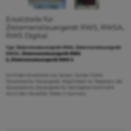
Ersatzteile für
Zisternensteuergerät RWS, RWSA,
RWS Digital.
Typ: Zisternensteuergerät RWS, Zisternensteuergerät
RWSA,
Zisternensteuergerät RWS
2,
Zisternensteuergerät RWS 3
Sie finden Ersatzteile wie: Sensor, Sonde, Fühler,
Steuerplatine, Steuergerät, Möglichkeit zur Reparatur der
Steuerplatine, Steuergerät für Nachspeise-Automatik
durch den Hersteller, Made in Germany.