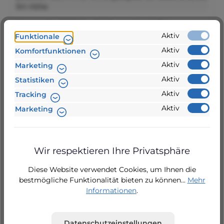
Sensor No.9717 für RWS, geeignet für
Kellertanks bis 3m Höhe
Aktiv
Funktionale
Aktiv
Regulärer Preis:
239,00 €
Komfortfunktionen
Aktiv
Marketing
Aktiv
Statistiken
5.0
(1)
Aktiv
Tracking
Aktiv
Marketing
Votronic Sensor Nr. 9760 für RWS Digital,
Zisternen bis 3m Tiefe
Wir respektieren Ihre Privatsphäre
24 Stunden Lieferung
Diese Website verwendet Cookies, um Ihnen die
bestmögliche Funktionalität bieten zu können...
Mehr
Regulärer Preis:
195,80 €
Informationen
.
Datenschutzeinstellungen