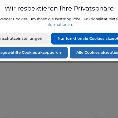
Wir respektieren Ihre Privatsphäre
 4 Überlauf zur Kanalisation, 5 Unterwasserdruckpumpe mit Sc
endet Cookies, um Ihnen die bestmögliche Funktionalität biete
Informationen
.
nschutzeinstellungen
Nur funktionale Cookies akzep
asserdruckpumpe
sgewählte Cookies akzeptieren
Alle Cookies akzeptie