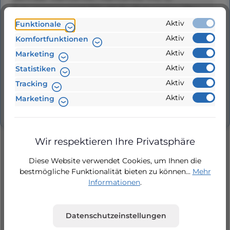
Schwimmerventil 3/4" AG für Raincenter / Pro…
Mehr
Aktiv
Funktionale
Aktiv
Komfortfunktionen
Dokumente
1
Aktiv
Marketing
Hersteller
Aktiv
Statistiken
Aktiv
Tracking
Bewertungen
Aktiv
Marketing
Wir respektieren Ihre Privatsphäre
Diese Website verwendet Cookies, um Ihnen die
bestmögliche Funktionalität bieten zu können...
Mehr
Informationen
.
Produktgalerie überspringen
Kunden kauften auch
Datenschutzeinstellungen