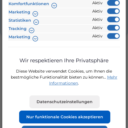
Hersteller
Aktiv
Komfortfunktionen
Aktiv
Marketing
Bewertungen
Aktiv
Statistiken
Aktiv
Tracking
Aktiv
Marketing
Wir respektieren Ihre Privatsphäre
Produktgalerie überspringen
Kunden kauften auch
Diese Website verwendet Cookies, um Ihnen die
bestmögliche Funktionalität bieten zu können...
Mehr
Informationen
.
Messingverschraubung 1/2 Zoll für
Nachspeiseventil 1/2 Zoll
Datenschutzeinstellungen
24 Stunden Lieferung
Nur funktionale Cookies akzeptieren
Messingverschraubung 1/2", 2-teilig mit 1/2"IG und