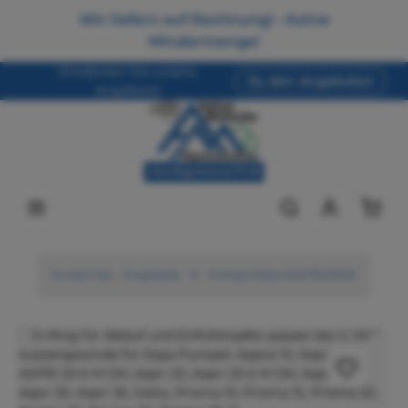
Zum Hauptinhalt springen
Wir liefern auf Rechnung! - Keine
Mindermenge!
Entdecken Sie unsere
Zu den Angeboten
Angebote!
Ware
Du bist hier:
Ersatzteile
Pumpe Delta 500/750/1000
Bildergalerie überspringen