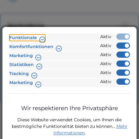
Beschreibung
Aktiv
Funktionale
ESPA Einfüll- und Ablassstopfen G 1/4" AG –
Aktiv
Original Ersatzteil 80150. Diese universell
Komfortfunktionen
einsetzbare Verschlussschraube…
Mehr
Aktiv
Marketing
Aktiv
Statistiken
Hersteller
Aktiv
Tracking
Bewertungen
Aktiv
Marketing
Wir respektieren Ihre Privatsphäre
Diese Website verwendet Cookies, um Ihnen die
bestmögliche Funktionalität bieten zu können...
Mehr
Informationen
.
Produktgalerie überspringen