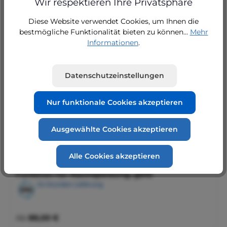
Wir respektieren Ihre Privatsphäre
Regulärer Preis:
Ab
111,00 €
Diese Website verwendet Cookies, um Ihnen die
bestmögliche Funktionalität bieten zu können...
Mehr
Informationen
.
Schalthebel, universal zur Führung eines
Datenschutzeinstellungen
Schwimmerschalters
Regulärer Preis:
65,00 €
Nur funktionale Cookies akzeptieren
Ausgewählte Cookies akzeptieren
Alle Cookies akzeptieren
Schwimmerschalter, Schaltweg 4cm,
Funktion für Nachspeisung, gelb
24 Stunden Lieferung
Regulärer Preis:
Ab
88,00 €