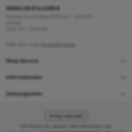
Telefon: 06 37 3 / 2 000 8
Montag-Donnerstag: 09:30 Uhr – 15:30 Uhr
Freitag:
09:30 Uhr - 14:00 Uhr
Oder über unser
Kontaktformular
.
Shop Service
Informationen
Zahlungsarten
Vertrag widerrufen
Alle Preise inkl. gesetzl. Mehrwertsteuer zzgl.