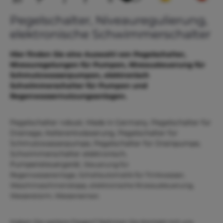
Pegelschalter, Niveauregulierung,
elektronische Schwimmerschalter
Hier finden Sie eine Auswahl von Pegelschalter,
Niveauregelungen für Pumpen, Niveausteuerung für
Schmutzwasserpumpen, elektronisch
Schwimmerschalter für Pumpen und
Regenwassernutzungsanlagen.
Pegelschalter robust, Made in Germany, Pegelschalter für
Drainage, Kellerentwässerung, Pegelschalter für
Schmutzwasserpumpe, Pegelschalter für Drainpumpe,
Schwimmerschalter elektronisch,
Pumpensteuergerät,
Steuerung für
Regenwasseranlage,
Schaltautomatik für Trinkwasser,
Waschmaschinenstopp, elektronische Niveausteuerung,
Wasseralarm, Wassersensor.
Haben Sie weitere Fragen? Nehmen Sie Kontakt mit uns