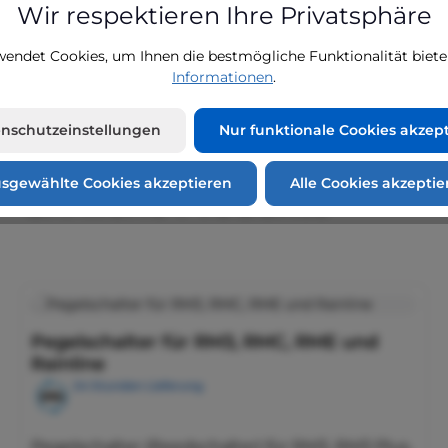
ager RM3, RM3 plus, RMC, RME und Rainline
Wir respektieren Ihre Privatsphäre
endet Cookies, um Ihnen die bestmögliche Funktionalität biete
Informationen
.
nschutzeinstellungen
Nur funktionale Cookies akzep
sgewählte Cookies akzeptieren
Alle Cookies akzeptie
ähnliche Produkte
Pegelschalter für RM3, RMC, RME und
Rainline
24 Stunden Lieferung
Pegelschalter (Reedschalter) für RM3, RM3 Plus,