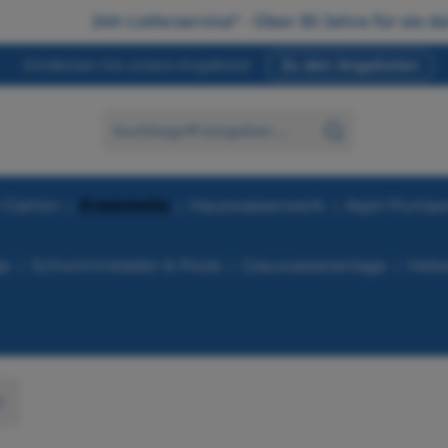
24h Lieferservice* - Über 30 Jahre für sie da
Entdecken Sie unsere Angebote!
Zu den Angeboten
 Garten
Ersatzteile
Hauswasserwerk
Aspri Pump
ge
Schwimmbäder & Pools
Grauwasseranlage
Hebe
E