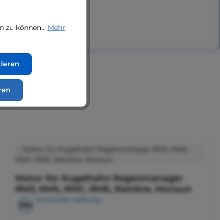
n zu können...
Mehr
tieren
ren
Motor für Kugelhahn Regenmanager
RM3, RM5, RMC, RME, Rainline, Monsun
24 Stunden Lieferung