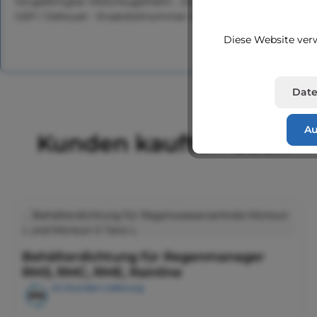
Vorgefertigter Motorkugelhahn - Zonenventil für Regenman
GEP / Dehoust - Ersatzteilnummer: 811427
Diese Website verw
Date
Au
Kunden kauften auch
Produktgalerie überspringen
Behälterdichtung für Regenmanager
RM3, RMC, RME, Rainline
24 Stunden Lieferung