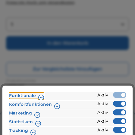
Preise inkl. MwSt. zzgl. Versandkosten
Produkt Anzahl: Gib den gewünschten Wert ein 
In den Warenkorb
Zur Vergleichsliste hinzufügen
Produktnummer:
MERV1IG
24 Stunden Lieferung
Aktiv
Funktionale
Aktiv
Komfortfunktionen
Aktiv
Marketing
Aktiv
Statistiken
Beschreibung
Aktiv
Tracking