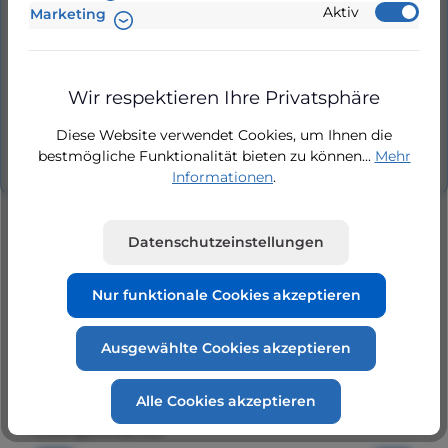
Messing Rückschlagventil 1" mit Innengewinde,
Aktiv
Marketing
schwere Ausführung (sA).Messing
Rückschlagventil 1" (PN 12), Fußventil Federbe…
Mehr
Wir respektieren Ihre Privatsphäre
Bewertungen
Diese Website verwendet Cookies, um Ihnen die
bestmögliche Funktionalität bieten zu können...
Mehr
Informationen
.
Datenschutzeinstellungen
Nur funktionale Cookies akzeptieren
Produktgalerie überspringen
Kunden kauften auch
Ausgewählte Cookies akzeptieren
Alle Cookies akzeptieren