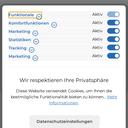
Beschreibung
Aktiv
Funktionale
Aktiv
Komfortfunktionen
Messingschlauchtülle 1" mit O-Ring
Aktiv
Marketing
Messingschlauchtülle 1" mit O-Ring zum
Dichten der Verbindung. Ideal als Übergang von
Aktiv
Statistiken
Sau…
Mehr
Aktiv
Tracking
Aktiv
Marketing
Hersteller
Bewertungen
Wir respektieren Ihre Privatsphäre
Diese Website verwendet Cookies, um Ihnen die
bestmögliche Funktionalität bieten zu können...
Mehr
Informationen
.
Datenschutzeinstellungen
Produktgalerie überspringen
Kunden kauften auch