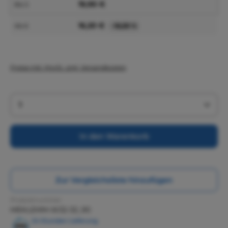
19,90 €
Bis
5
16,20 €
Ab
6
-18,59 %
Preise inkl. MwSt. zzgl. Versandkosten
Produkt Anzahl: Gib den gewünschten Wert ein 
In den Warenkorb
Zur Vergleichsliste hinzufügen
Produktnummer:
MEKLEMM-W32-32_90
24 Stunden Lieferung