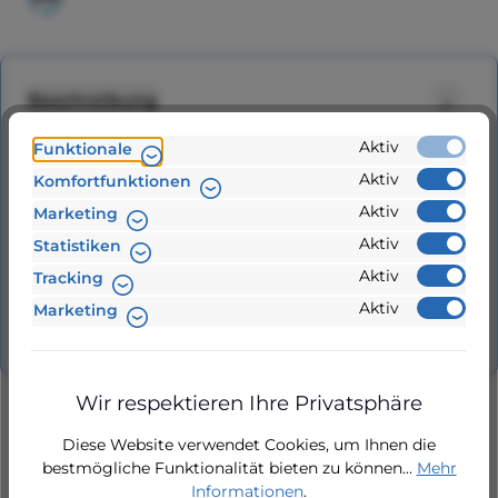
Beschreibung
Messing-Klemmverschraubung Winkel 90 Grad
Aktiv
Funktionale
Ø 32 - Ø 32 für PE-Rohre für PE-Rohre. Messing-
Aktiv
Komfortfunktionen
Klemmverschraubung Winkel 90 Grad…
Mehr
Aktiv
Marketing
Aktiv
Hersteller
Statistiken
Aktiv
Tracking
Bewertungen
Aktiv
Marketing
Wir respektieren Ihre Privatsphäre
Diese Website verwendet Cookies, um Ihnen die
bestmögliche Funktionalität bieten zu können...
Mehr
Informationen
.