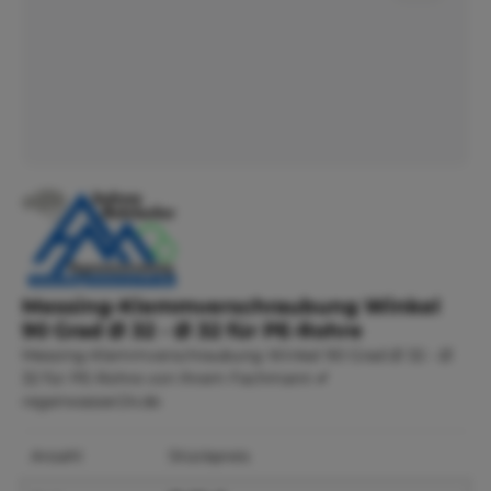
Messing-Klemmverschraubung Winkel
90 Grad Ø 32 - Ø 32 für PE-Rohre
Messing-Klemmverschraubung Winkel 90 Grad Ø 32 - Ø
32 für PE-Rohre von Ihrem Fachmann ✔
regenwasser24.de
Anzahl
Stückpreis