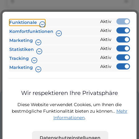
In den Warenkorb
Aktiv
Funktionale
Aktiv
Komfortfunktionen
Aktiv
Marketing
Zur Vergleichsliste hinzufügen
Aktiv
Statistiken
Aktiv
Tracking
Produktnummer:
821004
Aktiv
Marketing
24 Stunden Lieferung
Wir respektieren Ihre Privatsphäre
Beschreibung
Diese Website verwendet Cookies, um Ihnen die
bestmögliche Funktionalität bieten zu können...
Mehr
Kondensator für Silen 30, Silen 50, Silen 75, Silen
Informationen
.
100 Kondensator, Espa Pumpe, Ersatzteil,
Ersatzteilnummer 821004 für Asp…
Mehr
Datenschutzeinstellungen