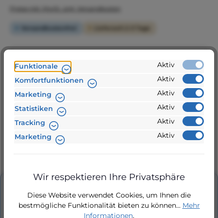
Preise inkl. MwSt. zzgl. Versandkosten
Versandkostenfrei
Lieferzeit 2-3 Tage
Produkt Anzahl: Gib den gewünschten Wert ein 
Aktiv
Funktionale
Aktiv
Komfortfunktionen
In den Warenkorb
Aktiv
Marketing
Aktiv
Statistiken
Aktiv
Tracking
Zur Vergleichsliste hinzufügen
Aktiv
Marketing
Produktnummer:
SilenS150-22T
Wir respektieren Ihre Privatsphäre
Beschreibung
Diese Website verwendet Cookies, um Ihnen die
bestmögliche Funktionalität bieten zu können...
Mehr
Poolpumpe und Schwimmbadpumpe SilenS
Informationen
.