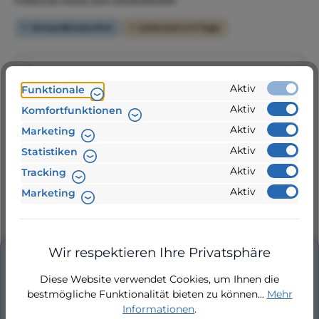
Versandkostenfrei
Lieferzeit 2-3 Tage
Produkt Anzahl: Gib den gewünschten Wert ein 
Aktiv
Funktionale
In den Warenkorb
Aktiv
Komfortfunktionen
Aktiv
Marketing
Aktiv
Statistiken
Zur Vergleichsliste hinzufügen
Aktiv
Tracking
Produktnummer:
Aktiv
Marketing
S40161
Wir respektieren Ihre Privatsphäre
Beschreibung
Diese Website verwendet Cookies, um Ihnen die
Steuerung Leistungsteil passend bei
bestmögliche Funktionalität bieten zu können...
Mehr
Regenmanger ecoCube L, iCube L, TopRain 5-55
Informationen
.
plus FA und TopRain 5-55 SGFA.Steuerung Le…