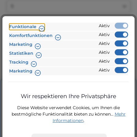
Produkt Anzahl: Gib den gewünschten Wert ein 
In den Warenkorb
Aktiv
Funktionale
Aktiv
Komfortfunktionen
Aktiv
Marketing
Zur Vergleichsliste hinzufügen
Aktiv
Statistiken
Aktiv
Tracking
Produktnummer:
812119
Aktiv
Marketing
Beschreibung
Wir respektieren Ihre Privatsphäre
Steuerung für Regenmanager RM5 Plus
Diese Website verwendet Cookies, um Ihnen die
Steuerung RM5 Plus für Regenmanager RM5
bestmögliche Funktionalität bieten zu können...
Mehr
Plus, verkabelt mit Disyplay für Frontaufkleber.…
Informationen
.
Mehr