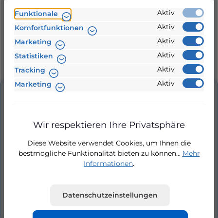
aktuell nicht lieferbar
Aktiv
Funktionale
Aktiv
Komfortfunktionen
Zur Vergleichsliste hinzufügen
Aktiv
Marketing
Aktiv
Statistiken
Produktnummer:
843000013
Aktiv
Tracking
Aktiv
Marketing
Beschreibung
Stator für Aspri und Prisma 15-4 M/MB, 230V,
Wir respektieren Ihre Privatsphäre
50Hz. Stator für Aspri 15-4 M/MB und Prisma 15-4
Diese Website verwendet Cookies, um Ihnen die
M/MB für Pumpen mit Spannung 2…
Mehr
bestmögliche Funktionalität bieten zu können...
Mehr
Informationen
.
Hersteller
Bewertungen
Datenschutzeinstellungen