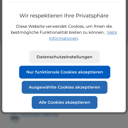
Hersteller
Wir respektieren Ihre Privatsphäre
Bewertungen
Diese Website verwendet Cookies, um Ihnen die
bestmögliche Funktionalität bieten zu können...
Mehr
Informationen
.
Datenschutzeinstellungen
Nur funktionale Cookies akzeptieren
Produktgalerie überspringen
Accessory Items
Ausgewählte Cookies akzeptieren
Alle Cookies akzeptieren
Stecker 4-pologer für TEO, RMO mit Ziffern auf
Hauptschalter, RM3, RME
24 Stunden Lieferung