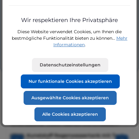
Kunststofferdtank, Tankeinbaufilter,
Regenwasserzentrale SIGMA 4 und 10 Meter
Wir respektieren Ihre Privatsphäre
Ansaugleitun…
Mehr
Diese Website verwendet Cookies, um Ihnen die
Hersteller
bestmögliche Funktionalität bieten zu können...
Mehr
Informationen
.
Bewertungen
Datenschutzeinstellungen
Nur funktionale Cookies akzeptieren
Ausgewählte Cookies akzeptieren
Produktgalerie überspringen
Similar Items
Alle Cookies akzeptieren
4700L Kunststoff Regenwassertank mit Tank-