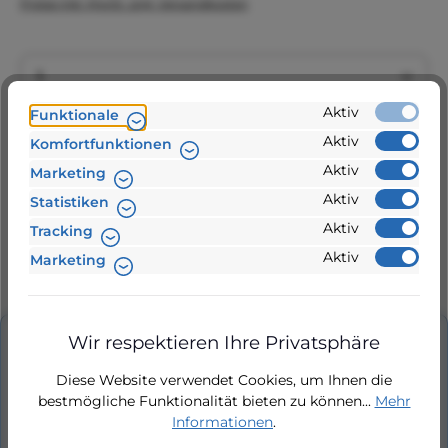
Preise inkl. MwSt. zzgl. Versandkosten
Produkt Anzahl: Gib den gewünschten Wert ein 
Aktiv
Funktionale
In den Warenkorb
Aktiv
Komfortfunktionen
Aktiv
Marketing
Aktiv
Statistiken
Zur Vergleichsliste hinzufügen
Aktiv
Tracking
Aktiv
Marketing
Produktnummer:
S40002
Wir respektieren Ihre Privatsphäre
Beschreibung
Diese Website verwendet Cookies, um Ihnen die
Pumpensteuerung, Druckregler neue
bestmögliche Funktionalität bieten zu können...
Mehr
Generation SP-E/ SP1 für Tano L, Monsun,
Informationen
.
TopRain, AMRES15-4 Pumpensteuerung,