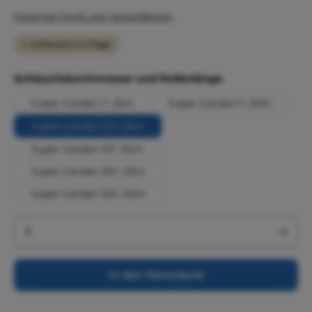
Preise inkl. MwSt. zzgl. Versandkosten
Lieferzeit 2-3 Tage
auswählen
Schlauchdurchmesser und Rollenlänge
Super Garden 1", 25m
Super Garden 1", 50m
Super Garden 1/2", 25m
Super Garden 1/2", 50m
Super Garden 3/4", 25m
Super Garden 3/4", 50m
Produkt Anzahl: Gib den gewünschten Wert ein 
In den Warenkorb