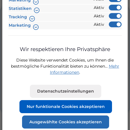
Aktiv
Statistiken
Aktiv
Tracking
Beschreibung
Aktiv
Marketing
Messing T-Stück, schwere Ausführung (sA).
Messing T-Stück, schwere Ausfühung (sA).
Einfache und schnelle Montage mit Gewind…
Wir respektieren Ihre Privatsphäre
Mehr
Diese Website verwendet Cookies, um Ihnen die
Eigenschaften
bestmögliche Funktionalität bieten zu können...
Mehr
Informationen
.
Hersteller
Bewertungen
Datenschutzeinstellungen
Nur funktionale Cookies akzeptieren
Ausgewählte Cookies akzeptieren