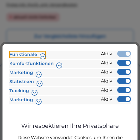
Preise inkl. MwSt. zzgl. Versandkosten
aktuell nicht lieferbar
Zur Vergleichsliste hinzufügen
Produktnummer:
Aktiv
80094
Funktionale
Aktiv
Komfortfunktionen
Aktiv
Marketing
Beschreibung
Aktiv
Statistiken
Leitrad mit Deckel für Aspira 20, Aspri 20 Leitrad
Aktiv
Tracking
mit Deckel passend für Espa Pumpe Typ Aspira
Aktiv
Marketing
20, Aspri 20, Prisma 20, A…
Mehr
Hersteller
Wir respektieren Ihre Privatsphäre
Bewertungen
Diese Website verwendet Cookies, um Ihnen die