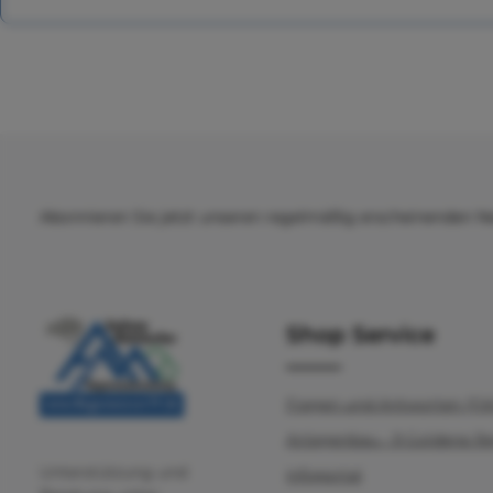
Abonnieren Sie jetzt unseren regelmäßig erscheinenden N
Shop Service
Fragen und Antworten (F
Anlagenbau - 9 Goldene R
Unterstützung und
Infoportal