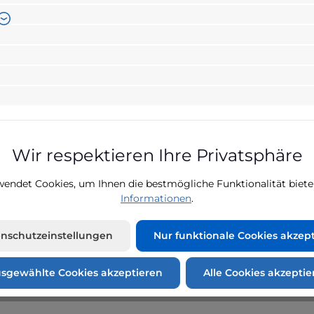
Produktnumme
812321
24 Stun
Bewertungen
Wir respektieren Ihre Privatsphäre
nsator für Pumpe im RMX (RC3
endet Cookies, um Ihnen die bestmögliche Funktionalität biete
Informationen
.
nschutzeinstellungen
Nur funktionale Cookies akzep
ust Pumpe im Regenmanager, Kompaktmodul RMX (RC3 Pumpe)
sgewählte Cookies akzeptieren
Alle Cookies akzeptie