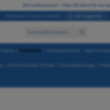
24h Lieferservice* - Über 30 Jahre für sie da
Entdecken Sie unsere Angebote!
Zu den Angeboten
 Garten
Ersatzteile
Hauswasserwerk
Aspri Pump
ge
Schwimmbäder & Pools
Grauwasseranlage
Hebe