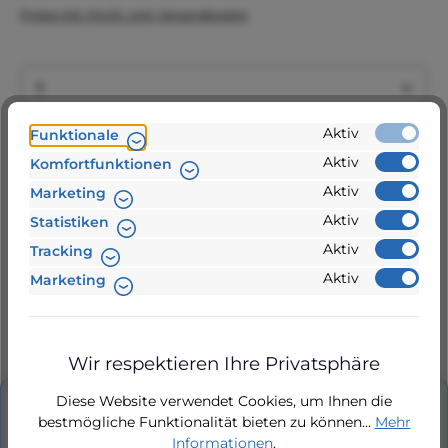
Preise inkl. MwSt. zzgl. Versandkosten
Produkt Anzahl: Gib den gewünschten Wert ein 
Aktiv
Funktionale
In den Warenkorb
Aktiv
Komfortfunktionen
Aktiv
Marketing
Aktiv
Statistiken
Zur Vergleichsliste hinzufügen
Aktiv
Tracking
Produktnummer:
Aktiv
Marketing
811100033
24 Stunden Lieferung
Wir respektieren Ihre Privatsphäre
Diese Website verwendet Cookies, um Ihnen die
Beschreibung
bestmögliche Funktionalität bieten zu können...
Mehr
Informationen
.