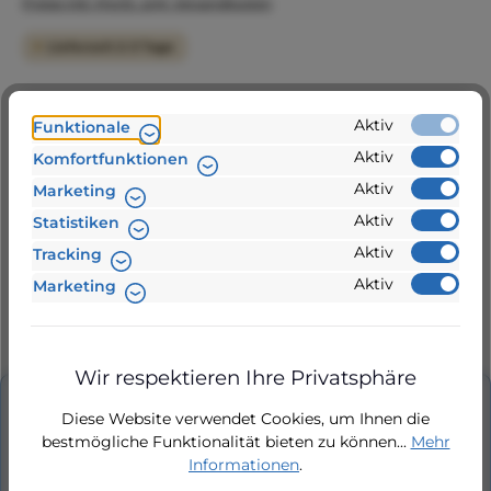
Preise inkl. MwSt. zzgl. Versandkosten
Lieferzeit 2-3 Tage
Produkt Anzahl: Gib den gewünschten Wert ein 
Aktiv
Funktionale
Aktiv
Komfortfunktionen
In den Warenkorb
Aktiv
Marketing
Aktiv
Statistiken
Aktiv
Tracking
Zur Vergleichsliste hinzufügen
Aktiv
Marketing
Produktnummer:
AH1_2-KEMPER
Wir respektieren Ihre Privatsphäre
Diese Website verwendet Cookies, um Ihnen die
Beschreibung
bestmögliche Funktionalität bieten zu können...
Mehr
KEMPER frostsichere Außenarmatur DN15 (1/2")
Informationen
.
KEMPER frostsichere Außenarmatur DN15