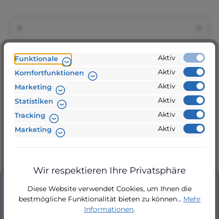
Produkt Anzahl: Gib den gewünschten Wert ein 
Aktiv
In den Warenkorb
Funktionale
Aktiv
Komfortfunktionen
Aktiv
Marketing
Aktiv
Zur Vergleichsliste hinzufügen
Statistiken
Aktiv
Tracking
Produktnummer:
Aktiv
874574
Marketing
24 Stunden Lieferung
Wir respektieren Ihre Privatsphäre
Diese Website verwendet Cookies, um Ihnen die
Beschreibung
bestmögliche Funktionalität bieten zu können...
Mehr
Informationen
.
Gleitringdichtung drehend und fix für Silen 30,