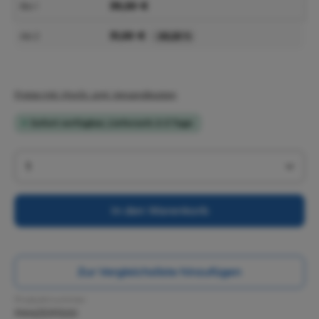
39,50 €
Bis
1
31,50 €
Ab
2
-20,25 %
Preise inkl. MwSt. zzgl. Versandkosten
Sofort verfügbar, Lieferzeit: 2-3 Tage
Produkt Anzahl: Gib den gewünschten Wert ein 
In den Warenkorb
Zur Vergleichsliste hinzufügen
Produktnummer:
PANZER1500