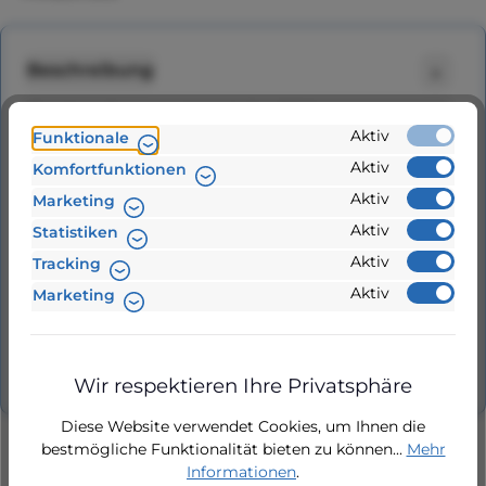
Beschreibung
Flexibler Panzerschlauch 1" – 1500 mm
Aktiv
Funktionale
Edelstahl-Druckschlauch für Regenwasser &
Trinkwasser. Dieser hochwertige, druckfe…
Aktiv
Komfortfunktionen
Mehr
Aktiv
Marketing
Aktiv
Statistiken
Dokumente
1
Aktiv
Tracking
Hersteller
Aktiv
Marketing
Bewertungen
Wir respektieren Ihre Privatsphäre
Diese Website verwendet Cookies, um Ihnen die
bestmögliche Funktionalität bieten zu können...
Mehr
Informationen
.