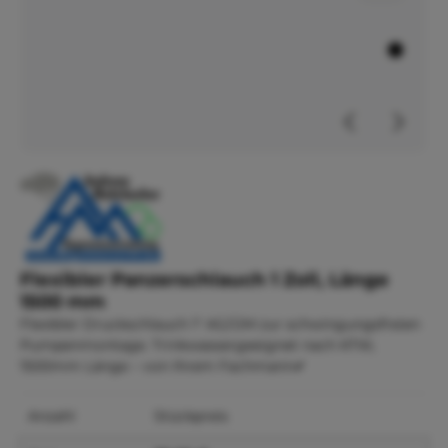
Flexibler Panzerschlauch 1 Zoll, Länge
1500 mm
Flexibler Druckschlauch 1" AG/ÜM zur schwingungsfreien
Pumpenmontage. Trinkwassergeeignet nach KTW,
1500mm Länge – von Ihrem Fachmann✔
Anzahl
Stückpreis