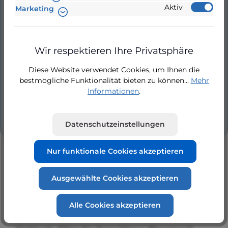
Beschreibung
Aktiv
Marketing
Filterkorb, Filter, Sieb, Korb für Iris, Niper 3-450,
Niper 3-650, Niper 3-850, Blaumar I1, Silen 75
Wir respektieren Ihre Privatsphäre
Filterkorb für Iris,…
Mehr
Diese Website verwendet Cookies, um Ihnen die
Hersteller
bestmögliche Funktionalität bieten zu können...
Mehr
Informationen
.
Bewertungen
1
Datenschutzeinstellungen
Nur funktionale Cookies akzeptieren
Ausgewählte Cookies akzeptieren
Produktgalerie überspringen
Ähnliche Produkte
Alle Cookies akzeptieren