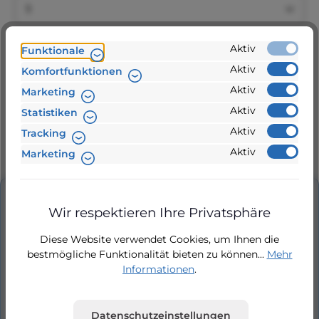
Produkt Anzahl: Gib den gewünschten Wert ein 
Aktiv
Funktionale
In den Warenkorb
Aktiv
Komfortfunktionen
Aktiv
Marketing
Aktiv
Statistiken
Zur Vergleichsliste hinzufügen
Aktiv
Tracking
Produktnummer:
Aktiv
Marketing
Filrm-Wirbelfilter3
Beschreibung
Wir respektieren Ihre Privatsphäre
Film, Video, Funktion des Wirbel Fein Filter bei
Diese Website verwendet Cookies, um Ihnen die
Regen. In diesem Film erkennen Sie die
bestmögliche Funktionalität bieten zu können...
Mehr
Informationen
.
Funktion des Wirbel-Fein-Filters bei…
Mehr
Hersteller
Datenschutzeinstellungen