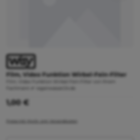
Film, Video Funktion Wirbel-Fein-Filter
Film, Video Funktion Wirbel-Fein-Filter von Ihrem
Fachmann ✔ regenwasser24.de
Regulärer Preis:
1,00 €
Preise inkl. MwSt. zzgl. Versandkosten