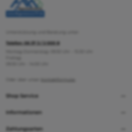
Unterstützung und Beratung unter:
Telefon: 06 37 3 / 2 000 8
Montag-Donnerstag: 09:30 Uhr – 15:30 Uhr
Freitag:
09:30 Uhr - 14:00 Uhr
Oder über unser
Kontaktformular
.
Shop Service
Informationen
Zahlungsarten