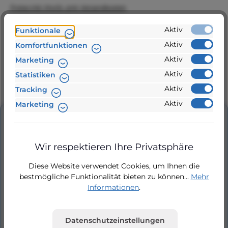
Preise inkl. MwSt. zzgl. Versandkosten
aktuell nicht lieferbar
Aktiv
Funktionale
Aktiv
Komfortfunktionen
Zur Vergleichsliste hinzufügen
Aktiv
Marketing
Aktiv
Statistiken
Produktnummer:
Ersatzteilliste-Silen30-Silen150
Aktiv
Tracking
Aktiv
Marketing
Beschreibung
Wir respektieren Ihre Privatsphäre
Ersatzteilliste für Filterpumpe,
Schwimmbadpumpe von Espa Typ Silen 30,
Diese Website verwendet Cookies, um Ihnen die
Silen 50, Silen 75, Silen 100, Silen 150 als PDF. H…
bestmögliche Funktionalität bieten zu können...
Mehr
Mehr
Informationen
.
Hersteller
Datenschutzeinstellungen
Bewertungen