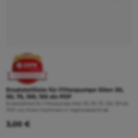
Ersatzteilliste für Filterpumpe Silen 30,
50, 75, 100, 150 als PDF
Ersatzteilliste für Filterpumpe Silen 30, 50, 75, 100, 150 als
PDF von Ihrem Fachmann ✔ regenwasser24.de
Regulärer Preis:
3,00 €