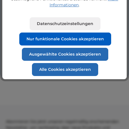
Rückschlagventil 5/4" aus Edelstahl mit
Informationen
.
Schlauchtülle 1" oder 5/4". Rückschlagventil in
Edelstahl, speziel für Drucktauchpum…
Mehr
Datenschutzeinstellungen
Eigenschaften
Nur funktionale Cookies akzeptieren
Hersteller
Ausgewählte Cookies akzeptieren
Bewertungen
Alle Cookies akzeptieren
Abonnieren Sie jetzt unseren regelmäßig erscheinenden
Newsletter, um rechtzeitig über neue Produkte und