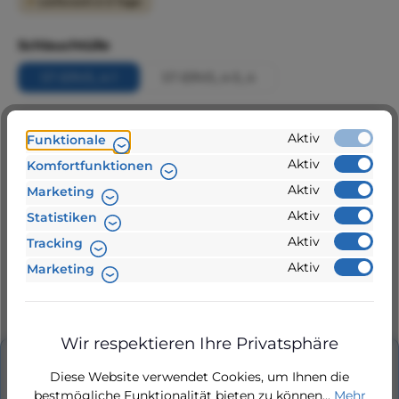
Lieferzeit 2-3 Tage
auswählen
Schlauchtülle
ST-ERV5_4-1
ST-ERV5_4-5_4
Produkt Anzahl: Gib den gewünschten Wert ein 
Aktiv
Funktionale
Aktiv
Komfortfunktionen
In den Warenkorb
Aktiv
Marketing
Aktiv
Statistiken
Aktiv
Tracking
Zur Vergleichsliste hinzufügen
Aktiv
Marketing
Produktnummer:
ST-ERV5_4-1
Wir respektieren Ihre Privatsphäre
Beschreibung
Diese Website verwendet Cookies, um Ihnen die
bestmögliche Funktionalität bieten zu können...
Mehr