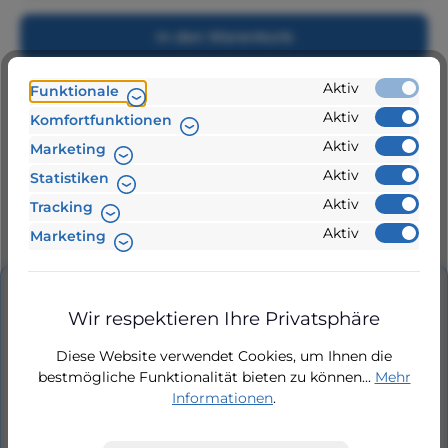
In den Warenkorb
Aktiv
Funktionale
Aktiv
Komfortfunktionen
Zur Vergleichsliste hinzufügen
Aktiv
Marketing
Produktnummer:
Aktiv
Statistiken
812136
24 Stunden Lieferung
Aktiv
Tracking
Aktiv
Marketing
Beschreibung
Wir respektieren Ihre Privatsphäre
Durchflusswächter, KIT für RMX
Diese Website verwendet Cookies, um Ihnen die
Durchflusswächter, Druckregler KIT für RMX
bestmögliche Funktionalität bieten zu können...
Mehr
(RCPC02), Regenmanager, Kompaktmodul
Informationen
.
RMX, Messingf…
Mehr