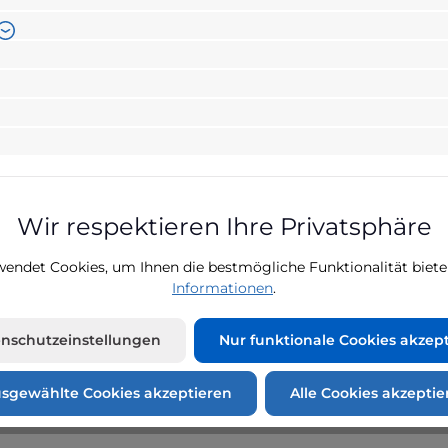
Produktnumme
813105
Bewertungen
Wir respektieren Ihre Privatsphäre
lusswächter Logicpress für RM5
endet Cookies, um Ihnen die bestmögliche Funktionalität biete
Informationen
.
, ST5.
nschutzeinstellungen
Nur funktionale Cookies akzep
 Manometer, robuste Ausführung mit Messing Anschlussstück, 
ration.
sgewählte Cookies akzeptieren
Alle Cookies akzeptie
r: 812114)