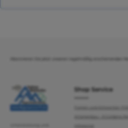
Abonnieren Sie jetzt unseren regelmäßig erscheinenden N
Shop Service
Fragen und Antworten (F
Anlagenbau - 9 Goldene R
Unterstützung und
Infoportal