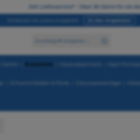
24h Lieferservice* - Über 30 Jahre für sie da
Entdecken Sie unsere Angebote!
Zu den Angeboten
 Garten
Ersatzteile
Hauswasserwerk
Aspri Pump
ge
Schwimmbäder & Pools
Grauwasseranlage
Hebe